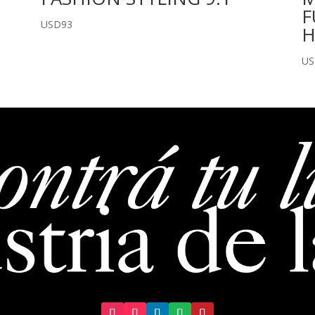
F
USD
93
H
U