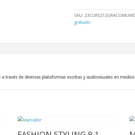
9.2
cantidad
SKU:
23CURS212GRACOMUM
grabado
 a través de diversas plataformas escritas y audiovisuales en medios
FASHION STYLING 9.1
M