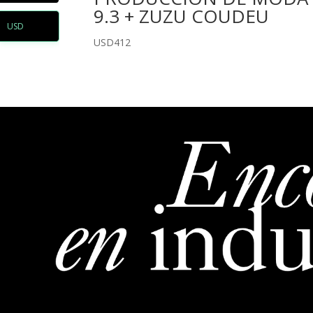
9.3 + ZUZU COUDEU
USD
USD
412