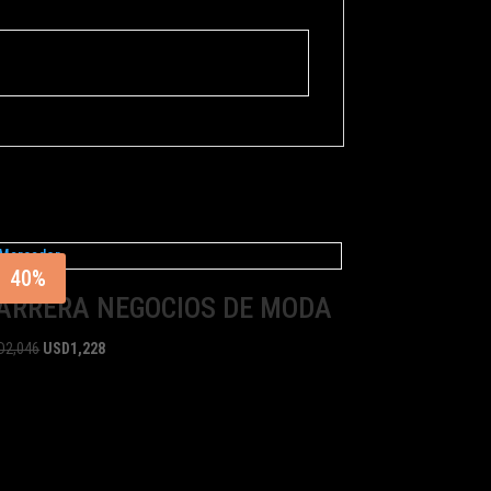
40%
ARRERA NEGOCIOS DE MODA
D
2,046
USD
1,228