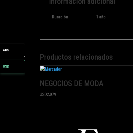
Información adicional
Duración
1 año
ARS
Productos relacionados
USD
NEGOCIOS DE MODA
USD
2,079