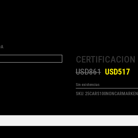
DA
CERTIFICACION
USD
861
USD
517
Sin existencias
SKU:
25CARS100NONCARMARKEN