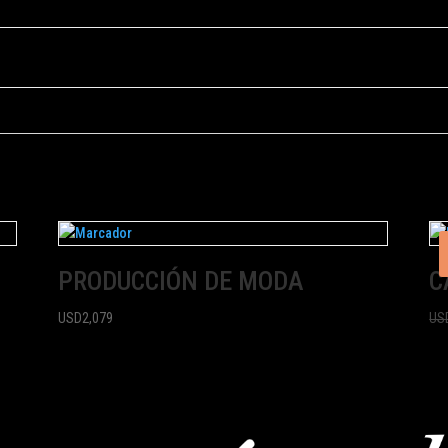
PRODUCCIÓN DE MODA
C
USD
2,079
US